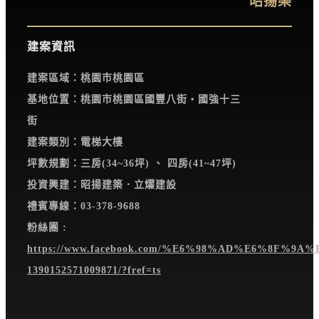
昭揚樂
建案資訊
建案區域：桃園市桃園區
基地位置：桃園市桃園區國豐八街‧國強十三
街
建案類別：電梯大樓
坪數規劃：三房(34~36坪) 、 四房(41~47坪)
投資興建：昭揚建築．立燿建設
禮賓專線：03-378-9688
粉絲團 :
https://www.facebook.com/%E6%98%AD%E6%8F%9
1390152571009871/?fref=ts